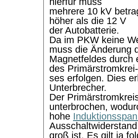
hierfür muss
mehrere 10 kV betrage
höher als die 12 V
der Autobatterie.
Da im PKW keine We
muss die Änderung 
Magnetfeldes durch e
des
Primärstromkrei
ses
erfolgen. Dies er
Unterbrecher.
Der Primärstromkreis 
unterbrochen, wodur
hohe
Induktionsspa
Ausschaltwiderstand
groß ist. Es gilt ja 