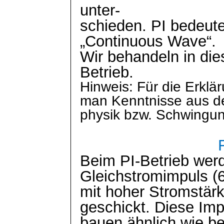
unter-
schieden. PI bedeute
„
Continuous
Wave“.
Wir behandeln in die
Betrieb.
Hinweis: Für die Erkl
man Kenntnisse aus d
physik
bzw. Schwingun
Beim PI-Betrieb wer
Gleichstromimpuls (
mit hoher Stromstär
geschickt. Diese Im
bauen ähnlich wie be