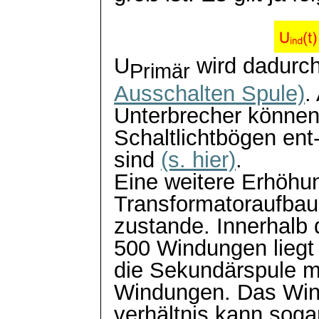
U
wird dadurch 
Primär
Ausschalten Spule)
.
Unterbrecher können
Schaltlichtbögen
ent
sind
(s. hier)
.
Eine weitere Erhöhu
Transformatoraufbau
zustande. Innerhalb 
500 Windungen liegt
die Sekundärspule mi
Windungen. Das Wi
verhältnis
kann sogar