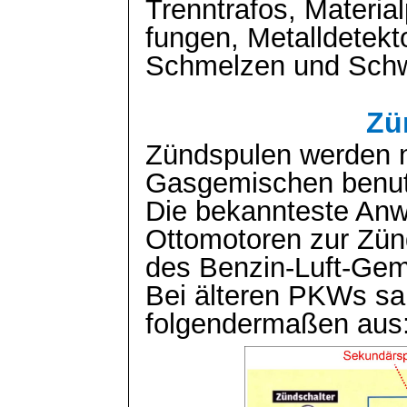
Trenntrafos
,
Material
fungen
, Metalldetek
Schmelzen und Sch
Zü
Zündspulen werden n
Gasgemischen benut
Die bekannteste Anw
Ottomotoren zur Zü
des Benzin-Luft-Gem
Bei älteren PKWs sa
folgendermaßen aus