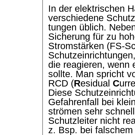
In der elektrischen H
verschiedene
Schutz
tungen
üblich. Neben
Sicherung für zu ho
Stromstärken (FS-Sch
Schutzeinrichtungen
die reagieren, wenn 
sollte. Man spricht 
RCD (
R
esidual
C
urr
Diese Schutzeinrich
Gefahrenfall bei klei
strömen sehr schnell
Schutzleiter nicht rea
z. Bsp. bei falschem