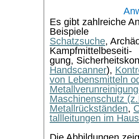
An
Es gibt zahlreiche A
Beispiele
Schatzsuche
, Archä
Kampfmittelbeseiti
-
gung
, Sicherheitskon
Handscanner
),
Kontr
von Lebensmitteln o
Metallverunreinigun
Maschinenschutz (z.
Metallrückständen
,
O
tallleitungen
im Haus
Die Abbildungen zeig