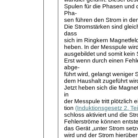
Spulen für die Phasen und de
Pha-
sen
führen den Strom in den 
Die Stromstärken sind gleich
dass
sich im
Ringkern
Magnetfelde
heben. In der
Messpule
wird
ausgebildet und somit kein 
Erst wenn durch einen Fehl
abge
-
führt wird, gelangt weniger 
dem Haushalt zugeführt wird.
Jetzt heben sich die Magnet
in
der
Messpule
tritt plötzlic
tion
(Induktionsgesetz 2. Tei
schloss aktiviert und die St
Fehlerströme können entste
das Gerät „unter Strom setze
wird und der Strom hierüber