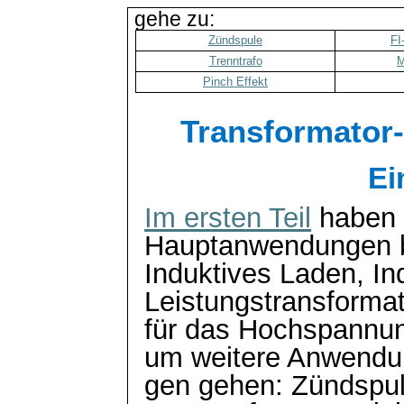
gehe zu:
Zündspule
FI
Trenntrafo
M
Pinch
Effekt
Transformator
Ei
Im ersten Teil
haben 
Hauptanwendungen b
Induktives Laden, In
Leistungstransforma
für das Hochspannung
um weitere
Anwendu
gen gehen: Zündspul