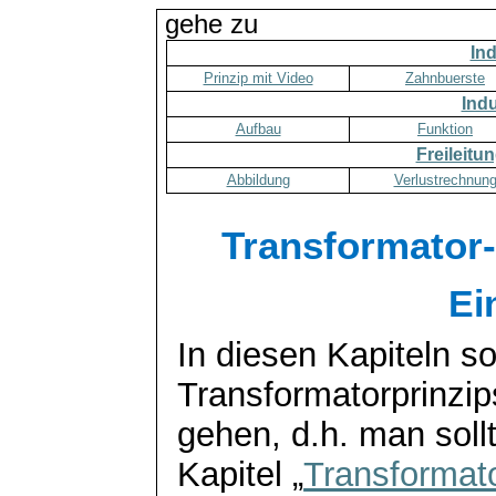
gehe zu
In
Prinzip mit Video
Zahnbuerste
Ind
Aufbau
Funktion
Freileitu
Abbildung
Verlustrechnun
Transformator
Ei
In diesen Kapiteln 
Transformatorprinzip
gehen, d.h. man soll
Kapitel „
Transformat