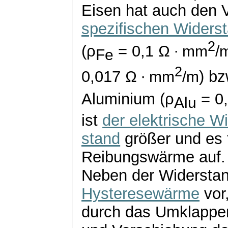
Eisen hat auch den V
spezifischen Widers
2
(
ρ
= 0,1
Ω ∙ mm
/
Fe
2
0,017
) bz
Ω ∙ mm
/m
Aluminium (
ρ
= 0
Alu
ist
der elektrische Wi
stand
größer und es t
Reibungswärme auf.
Neben der Widerst
Hysteresewärme
vor,
durch das Umklappe