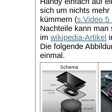
Handy einfach auf e
sich um nichts mehr
kümmern (
s.Video 5 
Nachteile kann man 
im
wikipedia
-Artikel
i
Die folgende Abbildu
einmal.
Schema