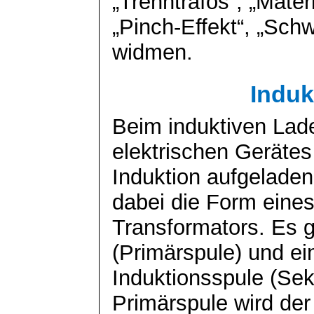
„
Trenntrafos
“, „Mater
„
Pinch
-Effekt“, „Sc
widmen.
Induk
Beim induktiven Lad
elektrischen Gerätes
Induktion aufgeladen
dabei die Form eine
Transformators. Es g
(Primärspule) und ei
Induktionsspule (Sek
Primärspule wird de