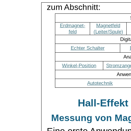
zum Abschnitt:
Erdmagnet-
Magnetfeld
feld
(Leiter/Spule)
Digi
Echter Schalter
Ana
Winkel-Position
Stromzang
Anwen
Autotechnik
Hall-Effek
Messung von Magn