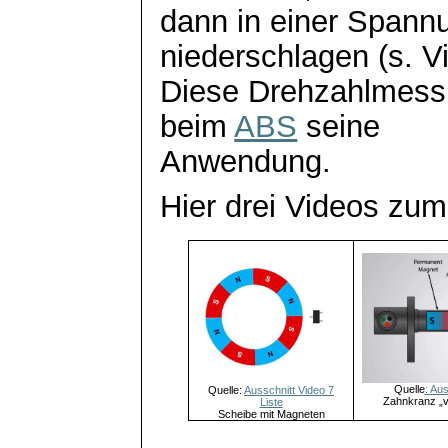
dann in einer Span
niederschlagen (s. V
Diese Drehzahlmessu
beim
ABS
seine
Anwendung.
Hier drei Videos zu
Quelle
: Aus
Quelle:
Ausschnitt Video 7
Zahnkranz „v
Liste
Scheibe mit Magneten