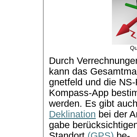
Qu
Durch Verrechnunge
kann das
Gesamtma
gnetfeld
und die NS-R
Kompass-App besti
werden. Es gibt auc
Deklination
bei der A
gabe
berücksichtigen
Standort
(GPS)
be
-