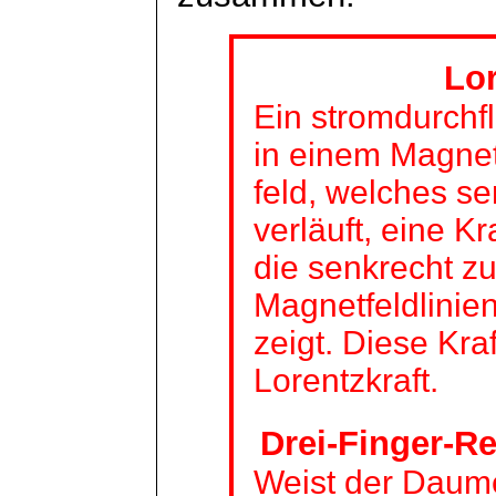
Lor
Ein stromdurchfl
in einem Magne
feld
, welches se
verläuft, eine Kra
die senkrecht z
Magnetfeldlinie
zeigt. Diese Kra
Lorentzkraft.
Drei-Finger-R
Weist der Daume