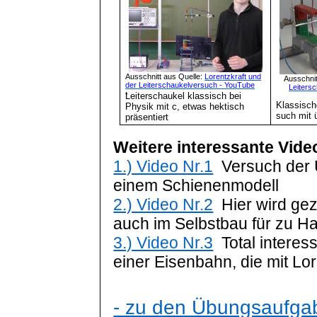
Ausschnitt aus Quelle:
Lorentzkraft und
Ausschnit
der Leiterschaukelversuch - YouTube
Leiters
Leiterschaukel klassisch bei
Klassisc
Physik mit c, etwas hektisch
such mit 
präsentiert
Weitere interessante Vide
1.) Video Nr.1
Versuch der U
einem Schienenmodell
2.) Video Nr.2
Hier wird ge
auch im Selbstbau für zu Ha
3.) Video Nr.3
Total interes
einer Eisenbahn, die mit Lore
- zu den Übungsaufgab