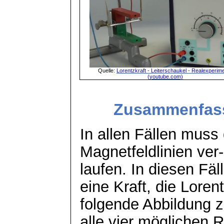
Quelle:
Lorentzkraft - Leiterschaukel - Realexperim
(youtube.com)
Zusammenfass
In allen Fällen muss
Magnetfeldlinien
ver
-
laufen. In diesen Fäl
eine Kraft, die Loren
folgende Abbildung z
alle vier möglichen 