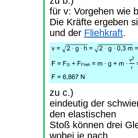
zu b.)
für v:
Vorgehen wie be
Die Kräfte ergeben s
und der
Fliehkraft
.
zu c.)
eindeutig der schwier
den elastischen
Stoß können drei Gl
wobei je nach