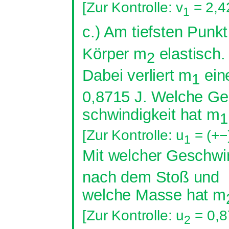
[Zur Kontrolle: v
= 2,4
1
c.) Am tiefsten Punk
Körper m
elastisch.
2
Dabei verliert m
eine
1
0,8715 J
. Welche Ge
schwindigkeit
hat m
1
[Zur Kontrolle: u
= (+−
1
Mit welcher Geschwin
nach dem Stoß und
welche Masse hat m
[Zur Kontrolle:
u
=
0,8
2