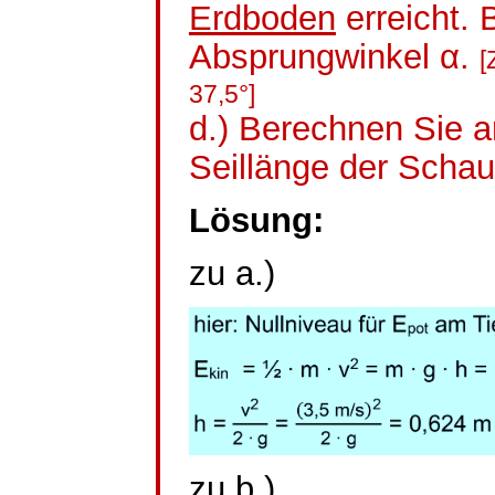
Erdboden
erreicht.
Absprungwinkel α.
[
37,5°]
d.) Berechnen Sie 
Seillänge der Schau
Lösung:
zu a.)
zu b.)