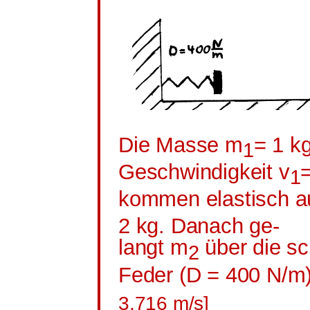
Die Masse m
= 1 kg
1
Geschwindigkeit v
=
1
kommen elastisch a
2 kg. Danach
ge
-
langt m
über die sc
2
Feder (D = 400 N/m
3,716 m/s]