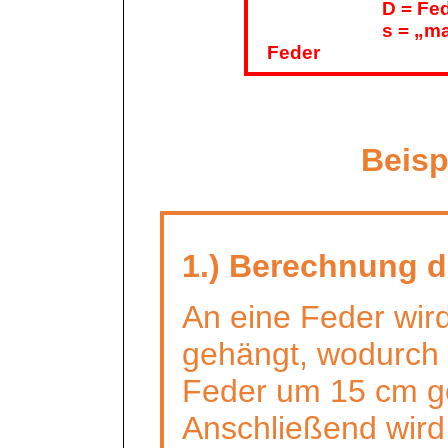
D = Fe
s = „m
Feder
Beisp
1.) Berechnung d
An eine Feder wir
gehängt, wodurch 
Feder um 15 cm g
Anschließend wird