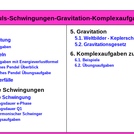
uls-Schwingungen-Gravitation-Komplexaufg
5. Gravitation
5.1. Weltbilder - Keplersc
itung
5.2. Gravitationsgesetz
fgaben
6. Komplexaufgaben z
eln
6.1. Beispiele
fgaben mit Energieverlustformel
6.2. Übungsaufgaben
ches Pendel Überblick
isches Pendel Übungsaufgabe
rfälle
e Schwingungen
e Schwingung
ngsdauer e-Phase
ngsdauer Q1
Harmonischer
Schwinger
ngsaufgaben