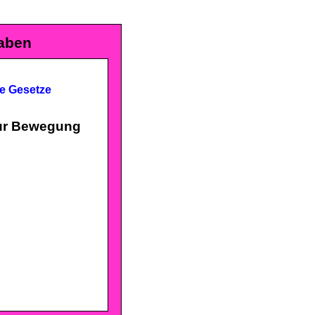
aben
he Gesetze
ur Bewegung