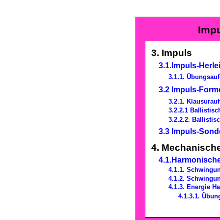
Imp
3. Impuls
3.1.Impuls-Herle
3.1.1. Übungsau
3.2 Impuls-Form
3.2.1. Klausurau
3.2.2.1 Ballistis
3.2.2.2. Ballist
3.3 Impuls-Sonde
4. Mechanisch
4.1.Harmonisch
4.1.1. Schwingu
4.1.2. Schwingu
4.1.3. Energie 
4.1.3.1. Übu