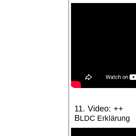
11. Video: ++
B
LDC Erklärung