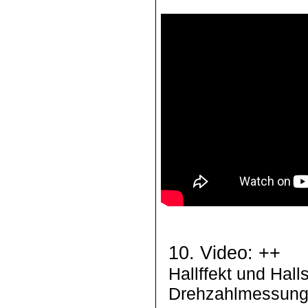
10. Video: ++
Hallffekt und Hall
Drehzahlmessung 