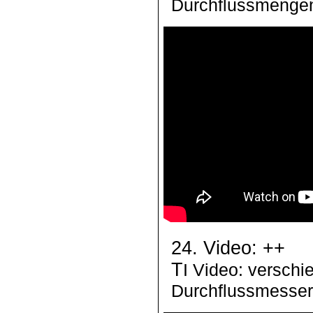
Durchflussmenge
24. Video: ++
T
I Video: verschi
Durchflussmesse