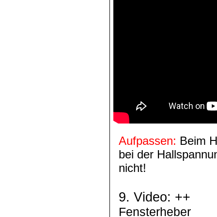
Aufpassen:
Beim Ha
bei der Hallspannu
nicht!
9. Video: ++
Fensterheber