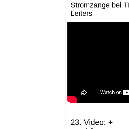
Stromzange bei TI
Leiters
23. Video: +