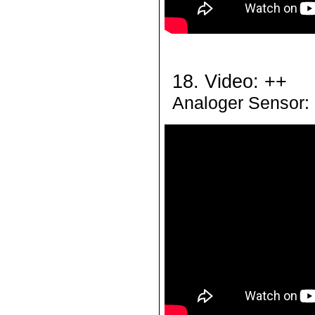
18. Video: ++
Analoger Sensor