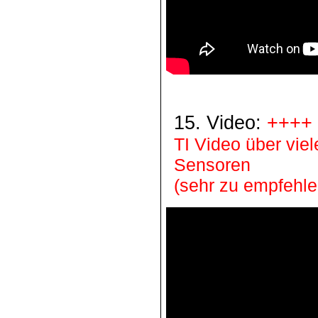
15. Video:
++++
TI Video über vi
Sensoren
(sehr zu empfehle