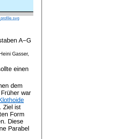
profile.svg
hstaben A−G
Heini Gasser,
ollte einen
chen dem
 Früher war
Klothoide
Ziel ist
mten Form
en. Diese
ne Parabel