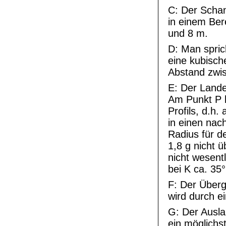
C: Der Schan
in einem Ber
und 8 m.
D: Man spri
eine kubische
Abstand zwi
E: Der Lande
Am Punkt P b
Profils, d.h.
in einen nac
Radius für d
1,8 g nicht ü
nicht wesentl
bei K ca. 35°
F: Der Über
wird durch ei
G: Der Ausla
ein möglichs