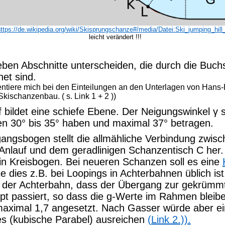
https://de.wikipedia.org/wiki/Skisprungschanze#/media/Datei:Ski_jumping_hill_
leicht
verändert !!!
ben Abschnitte unterscheiden, die durch die Buc
et sind.
ientiere mich bei den Einteilungen an den Unterlagen von Hans-
 Skischanzenbau.
( s.
Link 1 + 2 ))
 bildet eine schiefe Ebene. Der Neigungswinkel γ s
n 30° bis 35° haben und maximal 37° betragen.
angsbogen stellt die allmähliche Verbindung zwis
 Anlauf und dem geradlinigen Schanzentisch C her.
ein Kreisbogen. Bei neueren Schanzen soll es eine
ie dies z.B. bei Loopings in Achterbahnen üblich ist. 
i der Achterbahn, dass der Übergang zur gekrüm
upt passiert, so dass die g-Werte im Rahmen bleib
aximal 1,7 angesetzt. Nach Gasser würde aber ei
es (kubische Parabel) ausreichen
(Link 2.)).