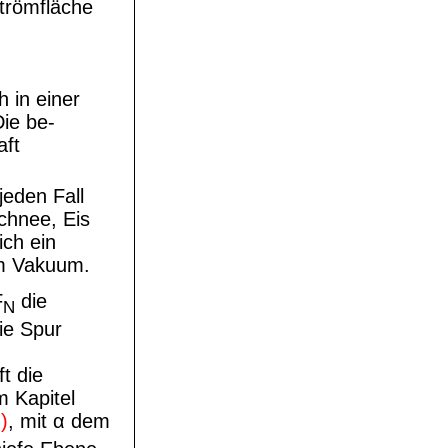
trömfläche
 in einer
Die
be
-
aft
jeden Fall
Schnee, Eis
ich ein
im Vakuum.
F
die
N
die Spur
t die
m Kapitel
)
, mit α dem