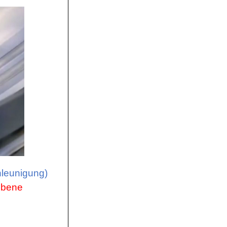
chleunigung)
 Ebene