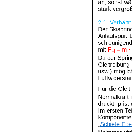
an, sonst wä
stark vergröß
2.1. Verhält
Der Skisprin
Anlaufspur. 
schleunigen
mit
F
= m ∙ 
H
Da der Spring
Gleitreibung 
usw.) möglic
Luftwidersta
Für die Gleit
Normalkraft i
drückt. µ ist
Im ersten Te
Komponente d
„
Schiefe Eb