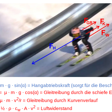
m ∙ g ∙ sin(α) = Hangabtriebskraft (sorgt für die Bes
=
µ
∙ m ∙ g ∙ cos(α) = Gleitreibung durch die schiefe
2
µ ∙ m ∙ v
/r = Gleitreibung durch Kurvenverlauf
2
½ ∙ ρ ∙
c
∙ A ∙ v
= Luftwiderstand
w