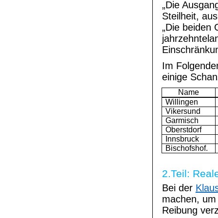
„Die Ausgang
Steilheit, au
„Die beiden 
jahrzehntela
Einschränkun
Im Folgenden
einige Scha
Name
Willingen
Vikersund
Garmisch
Oberstdorf
Innsbruck
Bischofshof.
2.Teil: Rea
Bei der
Klau
machen, um d
Reibung verz