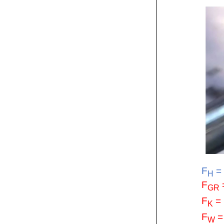
F
= 
H
F
GR
F
= 
K
F
= 
W