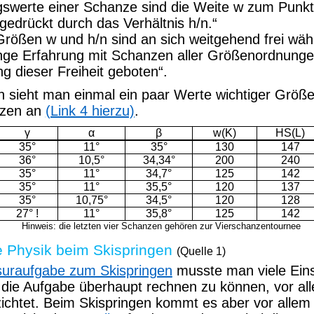
swerte einer Schanze sind die Weite w zum Punkt
sgedrückt durch das Verhältnis h/n.“
Größen w und h/n sind an sich weitgehend frei wähl
nge Erfahrung mit Schanzen aller Größenordnunge
g dieser Freiheit geboten“.
 sieht man einmal ein paar Werte wichtiger Größe
nzen an
(Link 4 hierzu)
.
γ
α
β
w(K)
HS(L)
35°
11°
35°
130
147
36°
10,5°
34,34°
200
240
35°
11°
34,7°
125
142
35°
11°
35,5°
120
137
35°
10,75°
34,5°
120
128
27
° !
11°
35,8°
125
142
Hinweis: die letzten vier Schanzen gehören zur Vierschanzentournee
le Physik beim Skispringen
(Quelle 1)
suraufgabe zum Skispringen
musste man viele Ein
ie Aufgabe überhaupt rechnen zu können, vor al
ichtet. Beim Skispringen kommt es aber vor allem