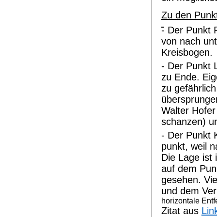
Zu den Punkt
- Der Punkt 
von nach unt
Kreisbogen.
- Der Punkt 
zu Ende. Eige
zu gefährlich
übersprungen
Walter Hofer
schanzen) u
- Der Punkt K
punkt, weil 
Die Lage ist
auf dem Punk
gesehen. Vie
und dem Verh
horizontale Ent
Zitat aus
Lin