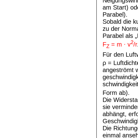
Neigungswink
am Start) od
Parabel).
Sobald die k
zu der Norma
Parabel als „
2
F
= m ∙ v
/r
Z
Für den Luft
ρ = Luftdich
angeströmt wi
geschwindigk
schwindigkei
Form ab).
Die Widersta
sie verminde
abhängt, erf
Geschwindigk
Die Richtung
einmal anse