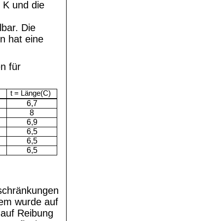
 K und die
bar. Die
n hat eine
n für
t = Länge(C)
6,7
8
6,9
6,5
6,5
6,5
schränkungen
lem wurde auf
 auf Reibung