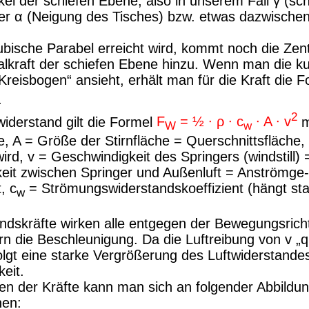
el der schiefen Ebene, also in unserem Fall γ (sc
er α (Neigung des Tisches) bzw. etwas dazwischen
ubische Parabel erreicht wird, kommt noch die Zentr
lkraft der schiefen Ebene hinzu. Wenn man die k
Kreisbogen“ ansieht, erhält man für die Kraft die F
.
2
widerstand gilt die Formel
F
= ½ ∙ ρ ∙
c
∙ A ∙ v
m
W
w
te, A = Größe der Stirnfläche = Querschnittsfläche,
rd, v = Geschwindigkeit des Springers (windstill) =
eit
zwischen Springer und Außenluft =
Anströmge
-
t
,
c
= Strömungswiderstandskoeffizient (hängt sta
w
ndskräfte wirken alle entgegen der Bewegungsricht
rn die Beschleunigung. Da die Luftreibung von v „q
olgt eine starke Vergrößerung des Luftwiderstandes
eit.
en der Kräfte kann man sich an folgender Abbildu
hen: