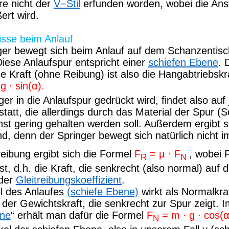
re nicht der
V−Stil
erfunden worden, wobei die Ans
ert wird.
nisse beim Anlauf
ger bewegt sich beim Anlauf auf dem Schanzentisch
Diese Anlaufspur entspricht einer
schiefen Ebene
. 
de
Kraft (ohne Reibung) ist also die Hangabtriebskr
g ∙ sin(α).
er in die Anlaufspur gedrückt wird, findet also auf 
statt, die allerdings durch das Material der Spur (
hst
gering gehalten
werden soll. Außerdem ergibt s
nd, denn der Springer bewegt sich natürlich nicht 
reibung ergibt sich die Formel
F
= µ ∙
F
,
wobei 
R
N
st, d.h. die Kraft, die senkrecht (also normal) auf 
 der
Gleitreibungskoeffizient
.
il des Anlaufes
(schiefe Ebene)
wirkt als Normalkraf
er Gewichtskraft, die senkrecht zur Spur zeigt. I
ene
“ erhält man dafür die Formel
F
= m ∙ g ∙ cos(α
N