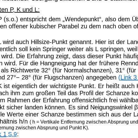
en P, K und L:
P (s.o.) entspricht dem „Wendepunkt“, also dem 
en offener kubischer Parabel zu dem nach oben o
L wird auch
Hillsize
-Punkt genannt. Hier ist der La
ntlich soll kein Springer weiter als L springen, wei
 wird. Die Erfahrung zeigt, dass dieser Punkt häuf
 wird. Für die Hangneigung hat der frühere Rennd
 als Richtwerte 32° (für Normalschanzen), 31° (für
nd 27°− 28° (für Flugschanzen) angegeben
(Link 3
 ist eigentlich der wichtigste Punkt. Er heißt auch
nach ihm zum großen Teil das Profil der Schanze kon
 im Rahmen der Erfahrung offensichtlich frei wählba
t sicher landen können. Es sind Neigungswinkel β
le Werte einer Schanze bestimmen sich aus der L
ältnis h/n
( h
= Vertikale Entfernung zwischen Absprung und
fernung zwischen Absprung und Punkt K).
k 1
:
S.9