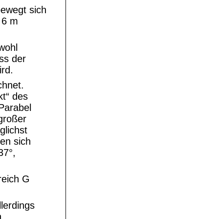
bewegt sich
 6 m
 wohl
ass der
rd.
chnet.
kt“ des
Parabel
 großer
glichst
den sich
37°,
reich G
lerdings
.