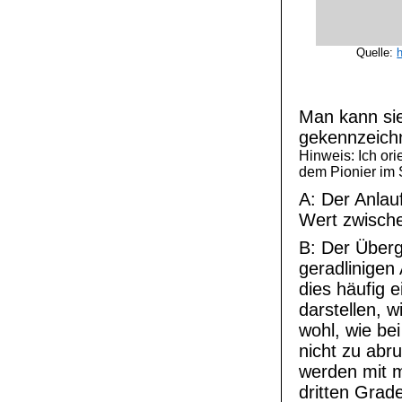
Quelle:
Man kann sie
gekennzeichn
Hinweis: Ich or
dem Pionier im
A: Der Anlauf
Wert zwische
B: Der Überg
geradlinigen
dies häufig 
darstellen, w
wohl, wie be
nicht zu abr
werden mit m
dritten Grad