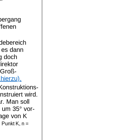
Übergang
ffenen
ndebereich
l es dann
ig doch
irektor
 Groß-
 hierzu).
 Konstruktions-
struiert wird.
r. Man soll
 um 35° vor-
age von K
 Punkt K, n =