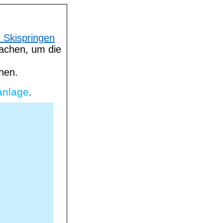
 Skispringen
machen, um die
hen.
anlage
.