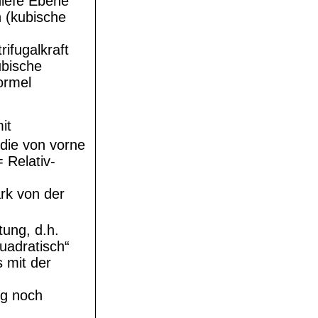
hiefe Ebene
 (kubische
ifugalkraft
ubische
ormel
it
 die von vorne
 Relativ-
rk von der
ung, d.h.
uadratisch“
 mit der
ng noch