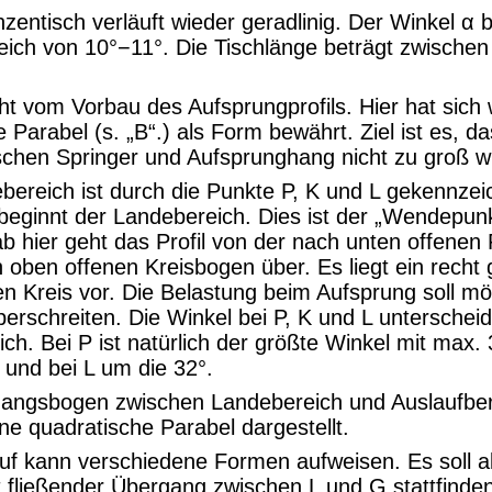
zentisch verläuft wieder geradlinig. Der Winkel α 
eich von 10°−11°. Die Tischlänge beträgt zwischen
cht vom Vorbau des
Aufsprungprofils
. Hier hat sich
 Parabel (s. „B“.) als Form bewährt. Ziel ist es, d
schen Springer und
Aufsprunghang
nicht zu groß wi
bereich ist durch die Punkte P, K und L gekennzei
eginnt der Landebereich. Dies ist der „Wendepun
 ab hier geht das Profil von der
nach unten offenen 
h oben offenen Kreisbogen über. Es liegt ein recht
en Kreis vor. Die Belastung beim Aufsprung soll mö
berschreiten. Die Winkel bei P, K und L unterschei
ich. Bei P ist natürlich der größte Winkel mit max. 
 und bei L um die 32°.
gangsbogen zwischen Landebereich und Auslaufbe
ne quadratische Parabel dargestellt.
uf kann verschiedene Formen aufweisen. Es soll al
t fließender Übergang zwischen L und G stattfinden