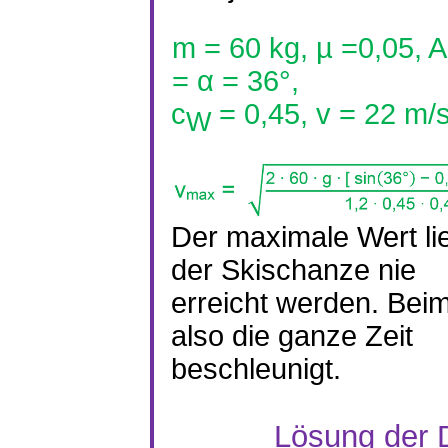
m = 60 kg, µ =0,05, A
=
α
= 36°,
c
= 0,45, v = 22 m/
W
Der maximale Wert lie
der Skischanze nie
erreicht werden. Beim
also die ganze Zeit
beschleunigt.
Lösung der D