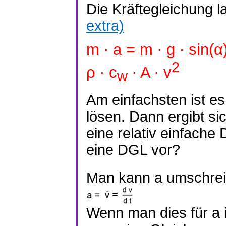
Die Kräftegleichung la
extra)
m ∙ a = m ∙ g ∙ sin(α
2
ρ ∙
c
∙ A ∙ v
w
Am einfachsten ist es
lösen. Dann ergibt si
eine relativ einfache
eine DGL vor?
Man kann a umschrei
Wenn man dies für a i