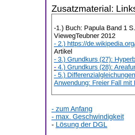
Zusatzmaterial: Link
-1.) Buch: Papula Band 1 S.
ViewegTeubner
2012
- 2.) https://de.wikipedia.or
Artikel
- 3.) Grundkurs (27): Hyper
-
4.) Grundkurs (28): Areafu
- 5.) Differenzialgleichunge
Anwendung: Freier Fall mit
- zum Anfang
- max. Geschwindigkeit
-
Lösung der DGL