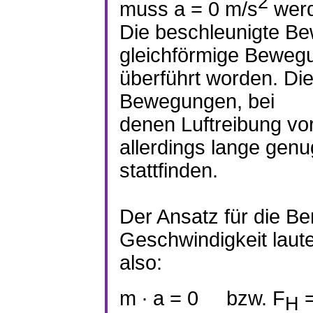
2
muss a = 0 m/s
werd
Die beschleunigte Be
gleichförmige Beweg
überführt worden. Die
Bewegungen, bei
denen Luftreibung vo
allerdings lange genu
stattfinden.
Der Ansatz für die B
Geschwindigkeit laute
also:
m ∙ a = 0
bzw. F
=
H