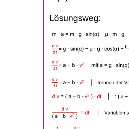
Lösun
gsweg
: