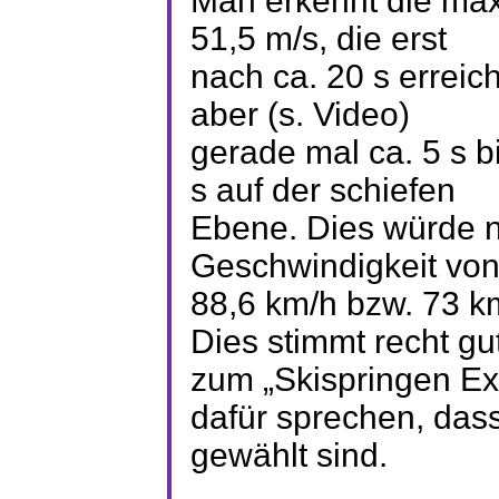
Man erkennt die max
51,5 m/s, die erst
nach ca. 20 s erreich
aber (s. Video)
gerade mal ca. 5 s 
s auf der schiefen
Ebene. Dies würde n
Geschwindigkeit vo
88,6 km/h bzw. 73 k
Dies stimmt recht gu
zum „Skispringen Ex
dafür sprechen
, das
gewählt sind.