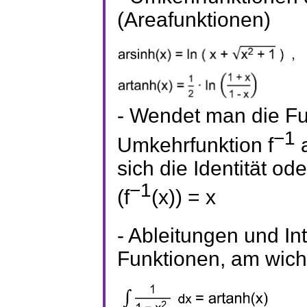
(Areafunktionen)
- Wendet man die Fun
−1
Umkehrfunktion f
a
sich die Identität od
−1
(f
(x)) = x
- Ableitungen und In
Funktionen, am wich