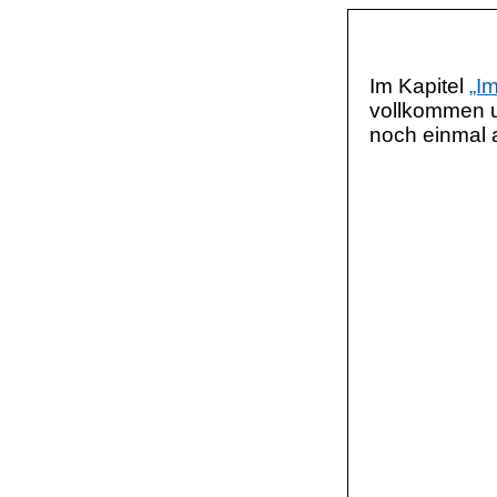
Im Kapitel
„I
vollkommen u
noch einmal a