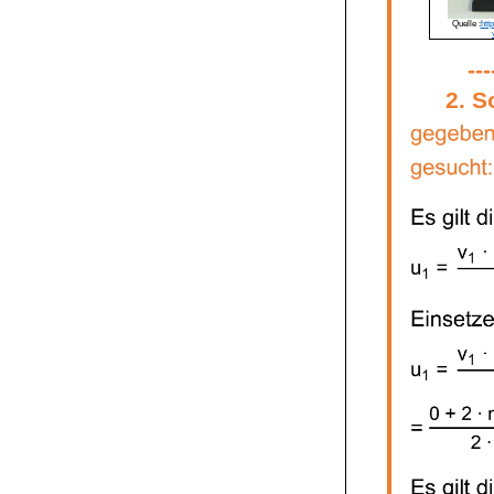
Quelle :
htt
---
2. S