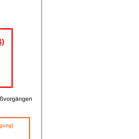
ß)
Stoßvorgängen
egung)