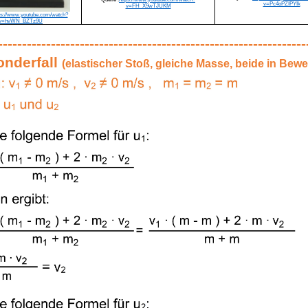
v=Pc4oPZIPYIk
v=FH_X9wTJUKM
ps://www.youtube.com/watch?
v=hvWN_BZTz9U
----------------------------------------------------------------
onderfall
(elastischer Stoß, gleiche Masse, beide in Bew