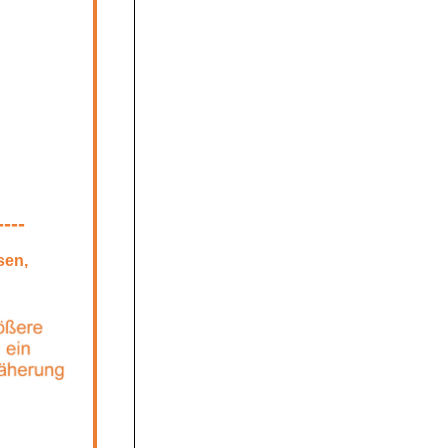
----
sen,