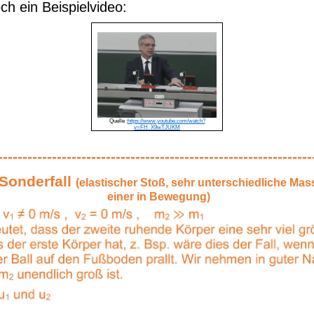
ch ein Beispielvideo:
Quelle :
https://www.youtube.com/watch?
v=FH_X9wTJUKM
----------------------------------------------------------------
 Sonderfall
(elastischer Stoß, sehr unterschiedliche Mas
einer in Bewegung)