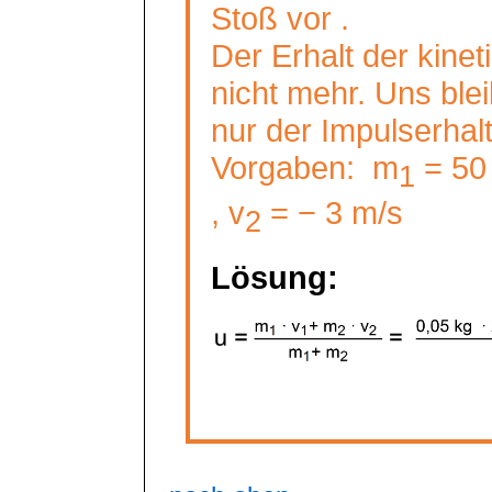
Stoß vor .
Der Erhalt der kinet
nicht mehr. Uns blei
nur der Impulserhal
Vorgaben:
m
= 5
1
, v
= − 3 m/s
2
Lösung: