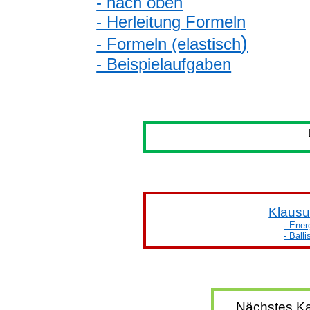
- nach oben
- Herleitung Formeln
)
- Formeln (elastisch
- Beispielaufgaben
Klausu
- Ener
- Ball
Nächstes Ka