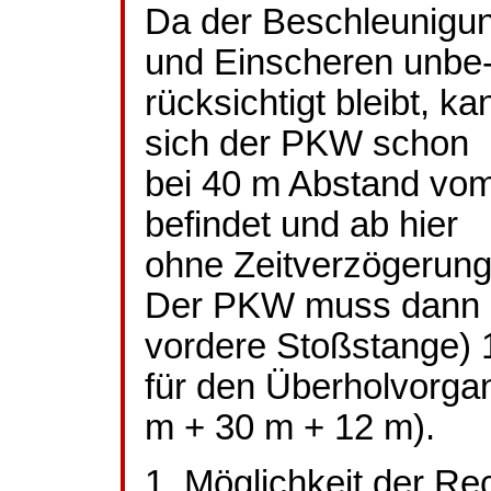
Da der Beschleunigu
und Einscheren
unbe
rücksichtigt
bleibt, ka
sich der PKW schon
bei 40 m Abstand vo
befindet und ab hier
ohne Zeitverzögerung
Der PKW muss dann (
vordere Stoßstange)
für den Überholvorg
m + 30 m + 12 m).
1. Möglichkeit der R