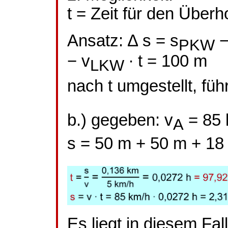
t = Zeit für den Über
Ansatz: ∆ s =
s
PKW
−
v
∙ t = 100 m
LKW
nach t umgestellt, fü
b.) gegeben:
v
= 85 
A
s = 50 m + 50 m + 18
Es liegt in diesem Fall