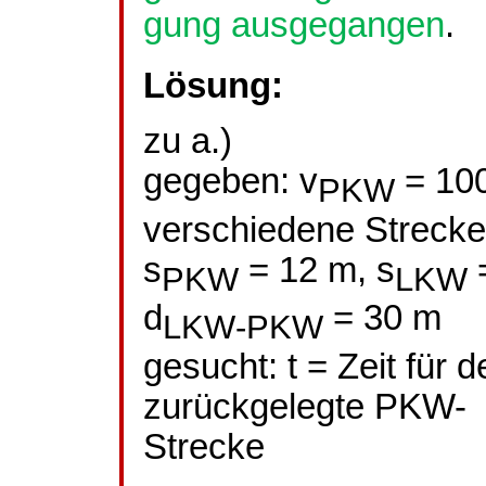
gung
ausgegangen
.
Lösung:
zu a.)
gegeben:
v
= 10
PKW
verschiedene Strecke
s
= 12 m,
s
PKW
LKW
d
= 30 m
LKW
-PKW
gesucht: t = Zeit für
zurückgelegte PKW-
Strecke