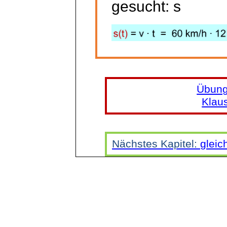
gesucht: s
Übung
Klau
Nächstes Kapitel:
glei