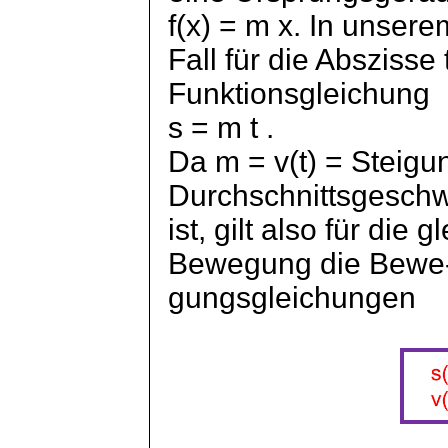
f(x) = m x. In unsere
Fall für die Abszisse
Funktionsgleichung
s = m
t .
Da m = v(t) = Steig
Durchschnittsgeschw
ist, gilt also für die 
Bewegung die
Bewe
gungsgleichungen