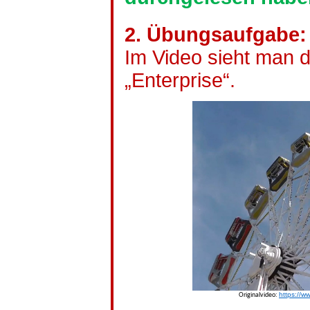
2. Übungsaufgabe: 
Im Video sieht man 
„Enterprise“.
https://
Originalvideo: