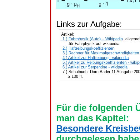
Links zur Aufgabe:
Artikel:
1.)
Fahrphysik (Auto) – Wikipedia
allgeme
für Fahrphysik auf
wikipedia
2.) Haftreibungskoeffizienten
3.) Rechner für Maximalgeschwindigkeiten
4.) Artikel zur Haftreibung -
wikipedia
5.) Artikel zu Reibungskoeffizienten -
wikip
6.) Artikel zur Serpentine -
wikipedia
7.) Schulbuch: Dorn-Bader 11 Ausgabe 20
S.100 ff.
Für die folgenden 
man das Kapitel:
Besondere Kreisb
durchgelesen habe