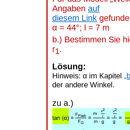
Angaben
auf
diesem Link
gefunden
α = 44°; l = 7 m
b.) Bestimmen Sie hi
r
.
1
Lösung:
Hinweis: α im Kapitel
„
der andere Winkel.
zu a.)