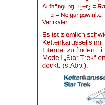
Aufhängung; r
+r
= Ra
1
2
α = Neigungswinkel 
Vertikaler
Es ist ziemlich schw
Kettenkarussells im
Internet zu finden E
Modell „Star Trek“
en
deckt. (
s.Abb
.).