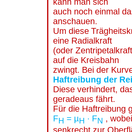
kann man sich
auch noch einmal d
anschauen.
Um diese Trägheitsk
eine Radialkraft
(oder Zentripetalkraf
auf die Kreisbahn
zwingt. Bei der Kurve
Haftreibung der Re
Diese verhindert, d
geradeaus fährt.
Für die Haftreibung gi
F
= µ
∙
F
,
wobei
H
H
N
senkrecht zur Oberf