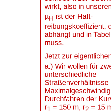
wirkt, also in unsere
µ
ist der Haft-
H
reibungskoeffizient
, 
abhängt und in Tabe
muss.
Jetzt zur eigentliche
a.) Wir wollen für z
unterschiedliche
Straßenverhältnisse 
Maximalgeschwindigk
Durchfahren der Kur
r
= 150 m, r
= 15 m
1
2