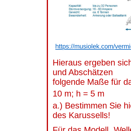
https://musiolek.com/vermi
Hieraus ergeben sic
und Abschätzen
folgende Maße für da
10 m; h = 5 m
a.) Bestimmen Sie h
des Karussells!
Für das Modell „Well