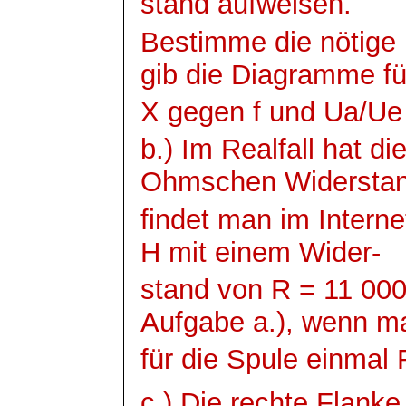
stand aufweisen.
Bestimme die nötige 
gib die Diagramme fü
X gegen f und
Ua
/
Ue
b.) Im
Realfall
hat di
Ohmschen
Widersta
findet man im Intern
H mit einem Wider-
stand von R = 11 000
Aufgabe a.), wenn m
für die Spule einmal
c.) Die rechte Flanke 