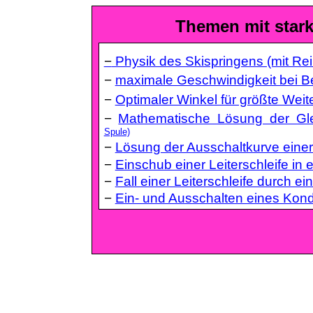
Themen mit star
−
Physik des Skispringens (mit Re
−
maximale Geschwindigkeit bei B
−
Optimaler Winkel für größte Wei
−
Mathematische Lösung der Gle
Spule)
−
Lösung der Ausschaltkurve einer
−
Einschub einer Leiterschleife in 
−
Fall einer Leiterschleife durch e
−
Ein- und Ausschalten eines Kon