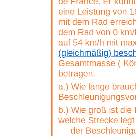
de France. Er konnte
eine Leistung von 
mit dem Rad erreich
dem Rad von 0 km/
auf 54 km/h mit max
(gleichmäßig) besc
Gesamtmasse
( Kö
betragen.
a.) Wie lange brauch
Beschleunigungsvo
b.) Wie groß ist di
welche Strecke legt
der Beschleunig