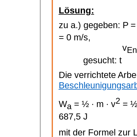
Lösung:
zu a.) gegeben: P 
= 0 m/s,
v
En
gesucht: t
Die verrichtete Arbei
Beschleunigungsarb
2
W
= ½ ∙ m ∙ v
= ½ 
a
687,5 J
mit der Formel zur L