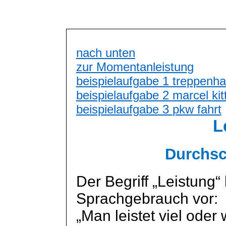
nach unten
zur Momentanleistung
beispielaufgabe
1
treppenh
beispielaufgabe
2
marcel
kit
beispielaufgabe
3
pkw
fahrt
L
Durchsc
Der Begriff „Leistung“
Sprachgebrauch vor:
„Man leistet viel oder 