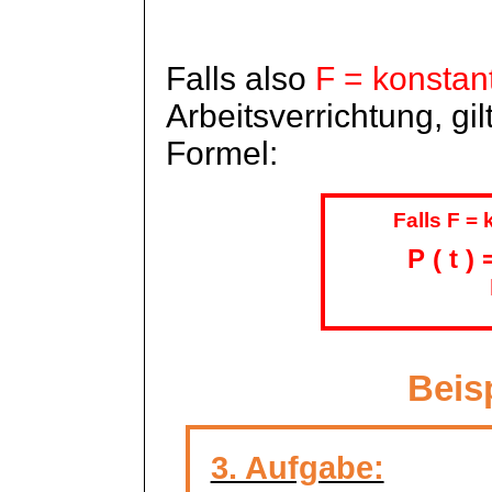
Falls also
F = konstan
Arbeitsverrichtung, gi
Formel:
Falls F = 
P
( t
) =
Beis
3. Aufgabe: