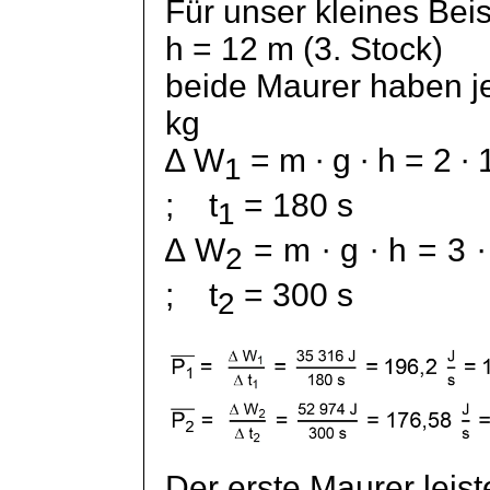
Für unser kleines Beis
h = 12 m (3. Stock)
beide Maurer haben j
kg
∆ W
= m ∙ g ∙ h = 2 ∙
1
;
t
= 180 s
1
∆ W
= m ∙ g ∙ h = 3 
2
;
t
= 300 s
2
Der erste Maurer leist