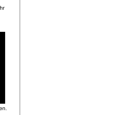
r
hr
en.