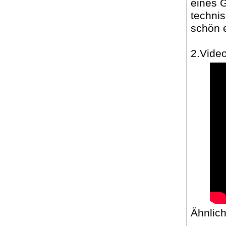
eines 
techni
schön 
2.Vide
Ähnlich