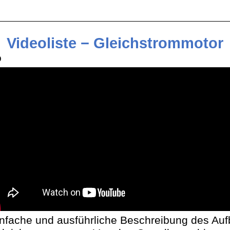
Videoliste − Gleichstrommotor
o
infache und ausführliche Beschreibung des Au