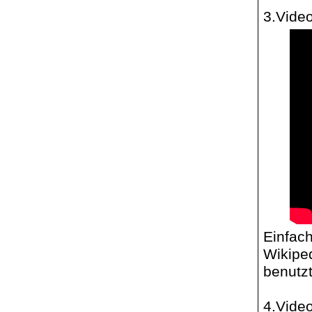
3.Vide
Einfac
Wikipe
benutzt
4.Vide