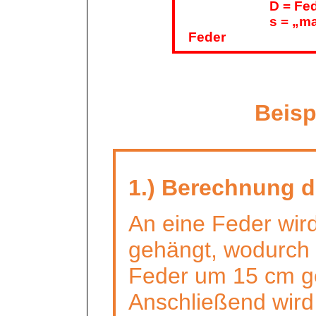
D = Fe
s = „m
Feder
Beisp
1.) Berechnung d
An eine Feder wir
gehängt, wodurch 
Feder um 15 cm g
Anschließend wird