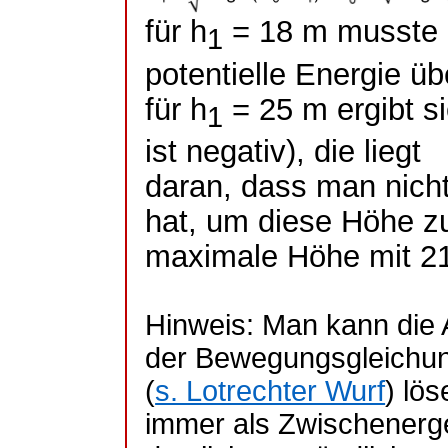
für h
= 18 m musste k
1
potentielle Energie ü
für h
= 25 m ergibt s
1
ist negativ), die liegt
daran, dass man nicht
hat, um diese Höhe zu
maximale Höhe mit 21
Hinweis: Man kann die 
der Bewegungsgleichu
(
s. Lotrechter Wurf
) lö
immer als Zwischenerg