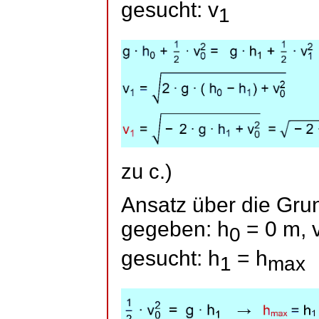
gesucht: v
1
zu c.)
Ansatz über die Gru
gegeben: h
= 0 m, 
0
gesucht: h
=
h
1
max