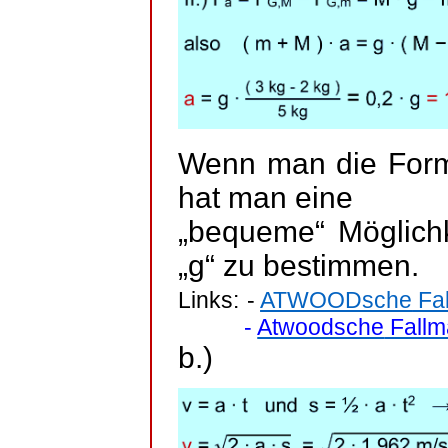
Wenn man die Formel
hat man eine
„bequeme“ Möglichk
„g“ zu bestimmen.
Links:
-
ATWOODsche
Fal
-
Atwoodsche
Fallm
b.)