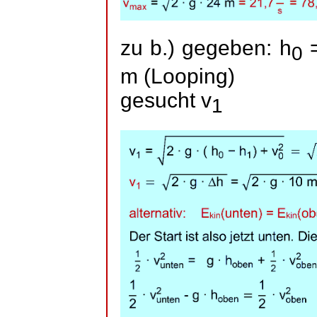
zu b.) gegeben: h
=
0
m (Looping)
gesucht v
1