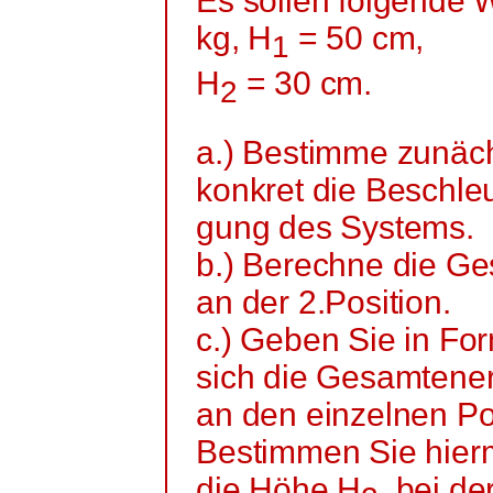
Es sollen folgende W
kg, H
= 50 cm,
1
H
= 30 cm.
2
a.) Bestimme zunäch
konkret die
Beschle
gung
des Systems.
b.) Berechne die Ge
an der 2.Position.
c.) Geben Sie in Fo
sich die Gesamtene
an den einzelnen P
Bestimmen Sie hierm
die Höhe H
, bei d