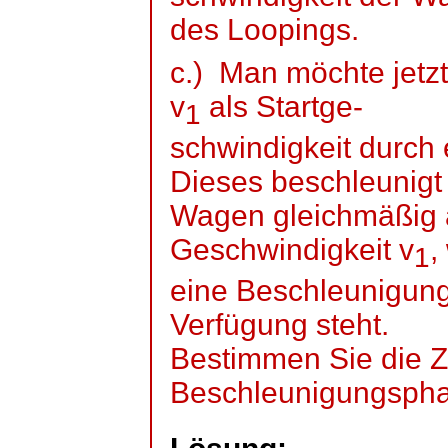
des Loopings.
c.)
Man möchte jetz
v
als
Startge
-
1
schwindigkeit
durch e
Dieses beschleunigt
Wagen gleichmäßig 
Geschwindigkeit v
,
1
eine Beschleunigung
Verfügung steht.
Bestimmen Sie die Z
Beschleunigungsph