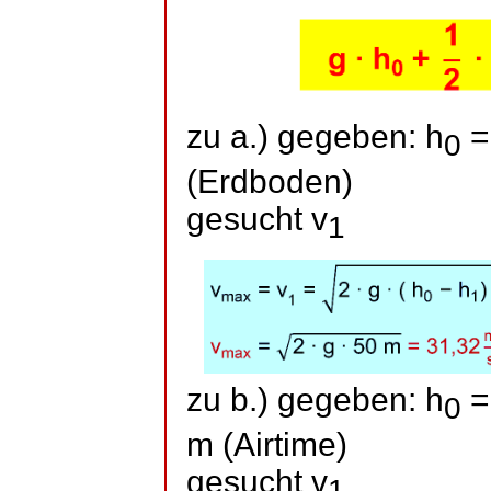
zu a.) gegeben: h
=
0
(Erdboden)
gesucht v
1
zu b.) gegeben: h
=
0
m (
Airtime
)
gesucht v
1